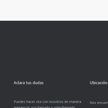
Aclara tus dudas
Ubicación
Puedes hacer cita con nosotros de manera
Nos encuen
presencial, por llamada o videollamada