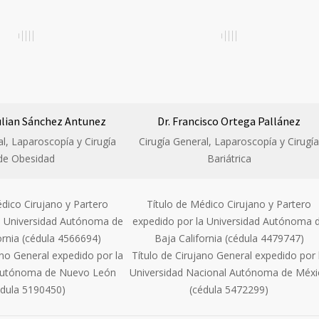
Julian Sánchez Antunez
Dr. Francisco Ortega Pallánez
al, Laparoscopía y Cirugía
Cirugía General, Laparoscopía y Cirugía
de Obesidad
Bariátrica
édico Cirujano y Partero
Título de Médico Cirujano y Partero
a Universidad Autónoma de
expedido por la Universidad Autónoma 
ornia (cédula 4566694)
Baja California (cédula 4479747)
ano General expedido por la
Título de Cirujano General expedido por 
Autónoma de Nuevo León
Universidad Nacional Autónoma de Méxi
édula 5190450)
(cédula 5472299)