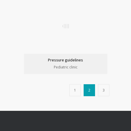
Pressure guidelines
Pediatric clinic
1
2
3